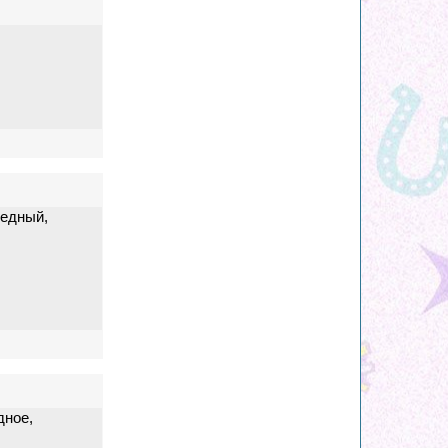
ведный,
дное,