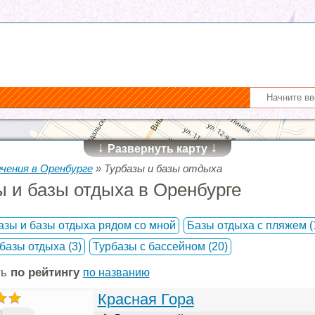
↓
↓
Развернуть карту
ечения в Оренбурге
»
Турбазы и базы отдыха
ы и базы отдыха в Оренбурге
азы и базы отдыха рядом со мной
Базы отдыха с пляжем
(
 базы отдыха
(3)
Турбазы с бассейном
(20)
ть
по рейтингу
по названию
Красная Гора
)