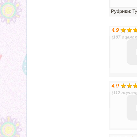
Рубрики
: Т
4.9
(187 оценок
4.9
(112 оценки