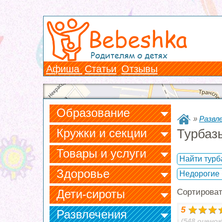
Bebeshka
Родителям о детях
Афиша
Статьи
Отзывы
Образование
»
Развл
Кружки и секции
Турбаз
Товары и услуги
Найти турб
Здоровье
Недорогие
Дети-сироты
Сортирова
5
Развлечения
(548 оценок