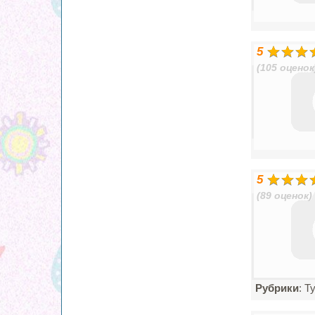
5
(105 оценок
5
(89 оценок)
Рубрики
: Т