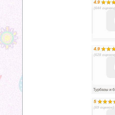
4.9
(644 оценки
4.9
(628 оценок
Турбазы и 
5
(69 оценок)