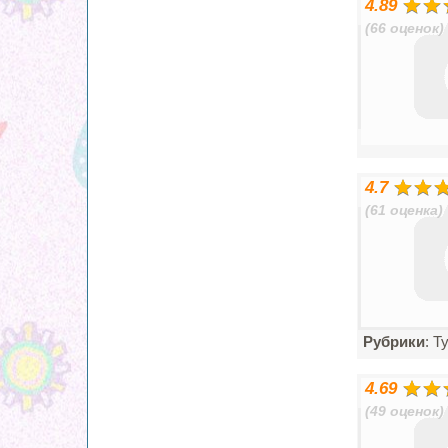
4.89
(66 оценок)
4.7
(61 оценка)
Рубрики
: Т
4.69
(49 оценок)