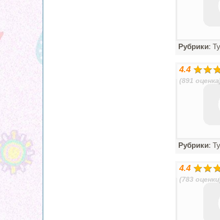
Рубрики
: Т
4.4
(891 оценка
Рубрики
: Т
4.4
(783 оценки