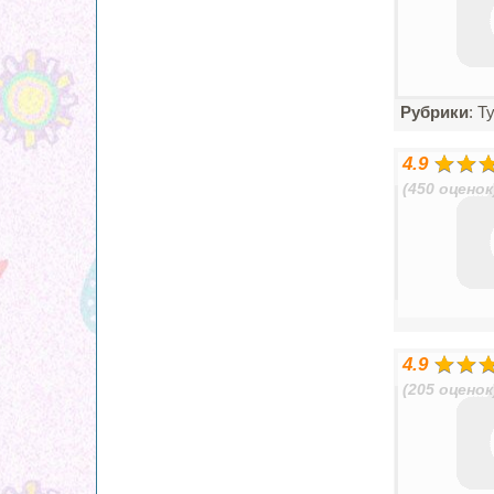
Рубрики
: Т
4.9
(450 оценок
4.9
(205 оценок