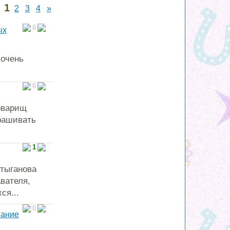
1
2
3
4
»
0
ых
 очень
0
товарищ
прашивать
1
тыганова
вателя,
ся...
0
вание