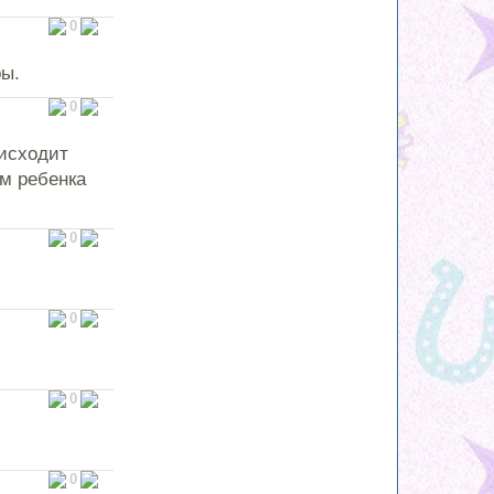
0
ы.
0
оисходит
ом ребенка
0
0
0
0