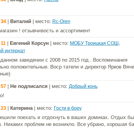
:34
|
Виталий
| место:
Rc-Oren
агазин ! отзывчивость и ассортимент
:11
|
Евгений Корсун
| место:
МОБУ Троицкая СОШ,
й интернат
 данном заведении с 2008 по 2015 год . Воспоминания
ьно положительные. Воср татели и директор Ярков Вяч
ные)
:57
|
Не подписался
| место:
Добрый конь
о!
:23
|
Катерина
| место:
Гости в бору
решили поехать и отдохнуть в ваших домиках. Отдых б
. Никаких проблем не возникло. Все убрано, хорошая б