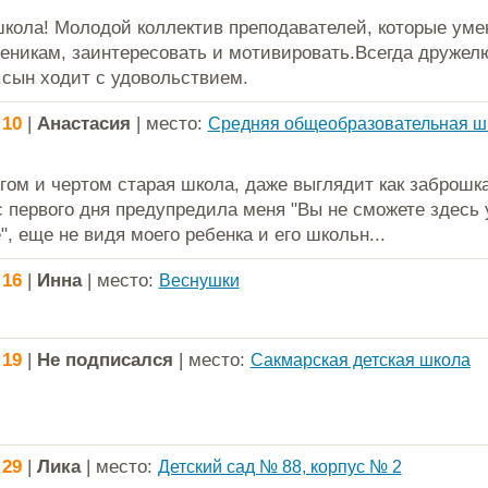
кола! Молодой коллектив преподавателей, которые уме
ченикам, заинтересовать и мотивировать.Всегда дружел
сын ходит с удовольствием.
:10
|
Анастасия
| место:
Средняя общеобразовательная ш
гом и чертом старая школа, даже выглядит как заброшка
с первого дня предупредила меня "Вы не сможете здесь 
, еще не видя моего ребенка и его школьн...
:16
|
Инна
| место:
Веснушки
:19
|
Не подписался
| место:
Сакмарская детская школа
:29
|
Лика
| место:
Детский сад № 88, корпус № 2