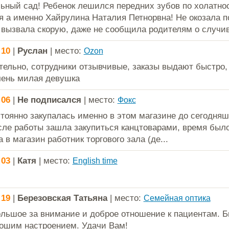
ьный сад! Ребенок лешился передних зубов по холатно
я а именно Хайрулина Наталия Петнорвна! Не окозала 
е вызвала скорую, даже не сообщила родителям о случи
:10
|
Руслан
| место:
Ozon
тельно, сотрудники отзывчивые, заказы выдают быстро,
чень милая девушка
:06
|
Не подписался
| место:
Фокс
тоянно закупалась именно в этом магазине до сегодняш
сле работы зашла закупиться канцтоварами, время было 
 в магазин работник торгового зала (де...
:03
|
Катя
| место:
English time
:19
|
Березовская Татьяна
| место:
Семейная оптика
льшое за внимание и доброе отношение к пациентам. Б
ошим настроением. Удачи Вам!