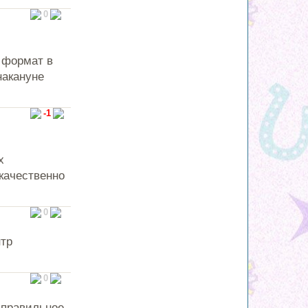
0
 формат в
накануне
-1
х
качественно
0
нтр
0
 правильное