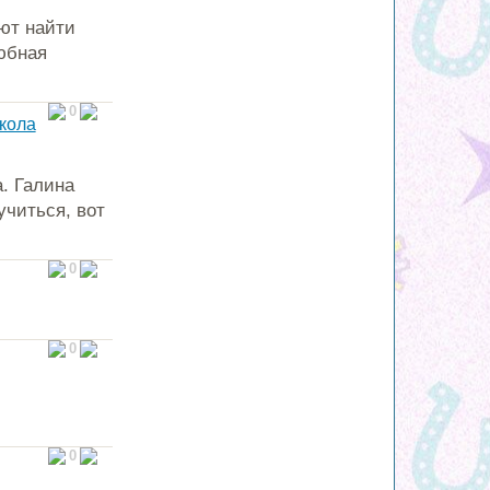
ют найти
юбная
0
кола
. Галина
учиться, вот
0
0
0