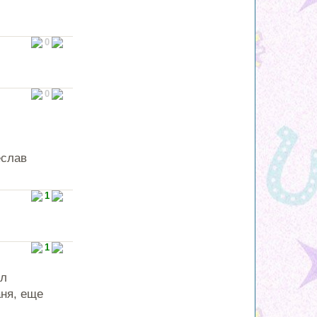
0
0
еслав
1
1
ыл
аня, еще