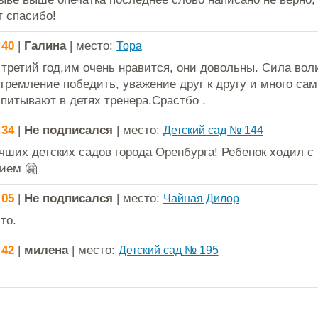
т спасибо!
:40
|
Галина
| место:
Тора
 третий год,им очень нравится, они довольны. Сила воли
стремление победить, уважение друг к другу и много са
спитывают в детях тренера.Срастбо .
:34
|
Не подписался
| место:
Детский сад № 144
чших детских садов города Оренбурга! Ребенок ходил с
ием 🤗
:05
|
Не подписался
| место:
Чайная Дилор
то.
:42
|
милена
| место:
Детский сад № 195