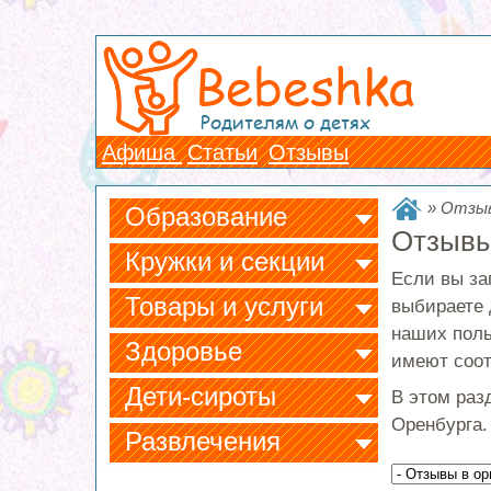
Bebeshka
Родителям о детях
Афиша
Статьи
Отзывы
»
Отзыв
Образование
Отзывы
Кружки и секции
Если вы за
Товары и услуги
выбираете 
наших поль
Здоровье
имеют соот
Дети-сироты
В этом раз
Оренбурга.
Развлечения