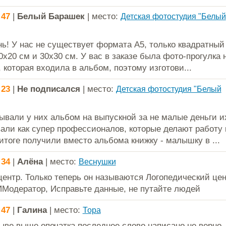
:47
|
Белый Барашек
| место:
Детская фотостудия "Белый
ь! У нас не существует формата А5, только квадратный
0х20 см и 30х30 см. У вас в заказе была фото-прогулка 
 которая входила в альбом, поэтому изготови...
:23
|
Не подписался
| место:
Детская фотостудия "Белый
зывали у них альбом на выпускной за не малые деньги и
али как супер профессионалов, которые делают работу 
 итоге получили вместо альбома книжку - малышку в ...
:34
|
Алёна
| место:
Веснушки
ентр. Только теперь он называются Логопедический це
одератор, Исправьте данные, не путайте людей
:47
|
Галина
| место:
Тора
ыве выше опечатка последнее слово написано не верно,