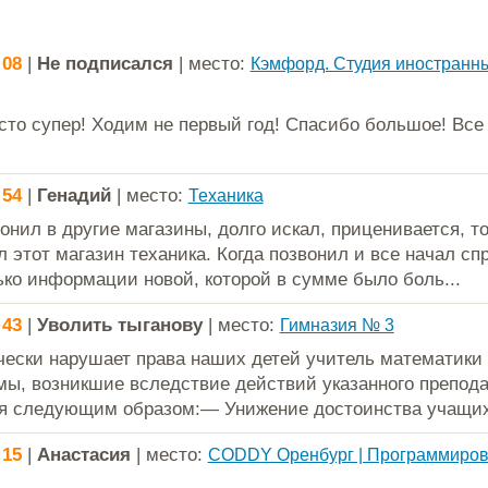
:08
|
Не подписался
| место:
Кэмфорд. Студия иностранн
сто супер! Ходим не первый год! Спасибо большое! Все
:54
|
Генадий
| место:
Теханика
онил в другие магазины, долго искал, приценивается, 
л этот магазин теханика. Когда позвонил и все начал с
ько информации новой, которой в сумме было боль...
:43
|
Уволить тыганову
| место:
Гимназия № 3
ески нарушает права наших детей учитель математики 
мы, возникшие вследствие действий указанного препода
я следующим образом:— Унижение достоинства учащих
:15
|
Анастасия
| место:
CODDY Оренбург | Программиро