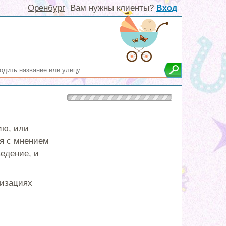
Оренбург
Вам нужны клиенты?
Вход
ию, или
ся с мнением
едение, и
низациях