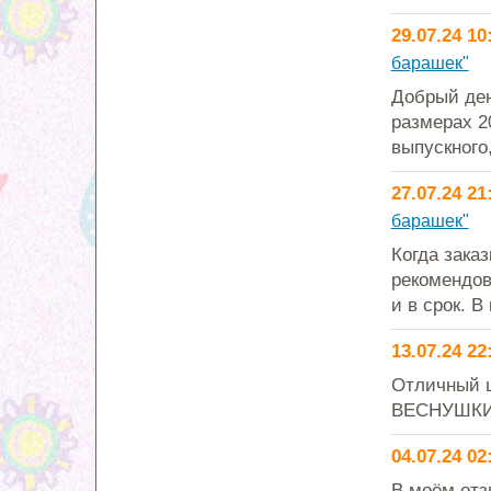
29.07.24 10
барашек"
Добрый ден
размерах 2
выпускного,
27.07.24 21
барашек"
Когда зака
рекомендов
и в срок. В
13.07.24 22
Отличный ц
ВЕСНУШКИМ
04.07.24 02
В моём отз