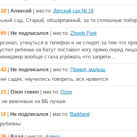
:28
|
Алексей
| место:
Детский сад № 18
ьный сад. Старый, обшарпанный, за то сплошные побор
:09
|
Не подписался
| место:
Zhooki Park
рсонал, уткнуться в телефон и не следят за тем что пр
 пустил ребенка на батут поставил ногу прямо перед лиц
 менеджер вообще стала угрожать что запрети...
:42
|
Не подписался
| место:
Привет, малыш
ни садик, научились говорить, все нравится
:21
|
Озон говно
| место:
Ozon
 не вежливые на ВБ лучше
:16
|
Не подписался
| место:
Barkland
грубияны
:36
|
Влад
| место:
Арена