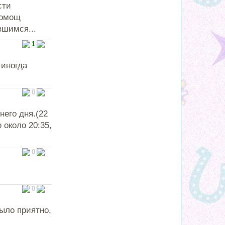
сти
помощ
вшимся...
1
 иногда
0
него дня.(22
около 20:35,
0
0
ыло приятно,