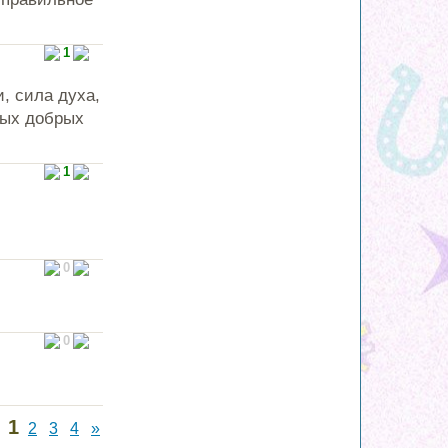
1
, сила духа,
мых добрых
1
0
0
1
2
3
4
»