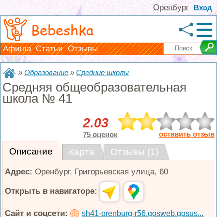
Оренбург
Вход
Bebeshka
Афиша
Статьи
Отзывы
»
Образование
»
Средние школы
Средняя общеобразовательная
школа № 41
2.03
оставить отзыв
75 оценок
Описание
Карта
Отзывы (1)
Адрес:
Оренбург
,
Григорьевская улица, 60
Открыть в навигаторе:
Сайт и соцсети:
sh41-orenburg-r56.gosweb.gosus...