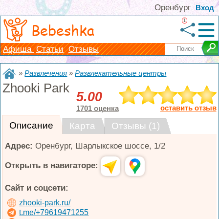
Оренбург
Вход
1
Bebeshka
Афиша
Статьи
Отзывы
»
Развлечения
»
Развлекательные центры
Zhooki Park
5.00
оставить отзыв
1701 оценка
Описание
Карта
Отзывы (1)
Адрес:
Оренбург
,
Шарлыкское шоссе, 1/2
Открыть в навигаторе:
Сайт и соцсети:
zhooki-park.ru/
t.me/+79619471255