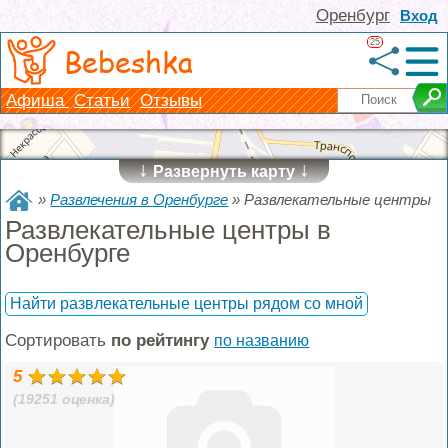
Оренбург
Вход
25
Bebeshka
Афиша
Статьи
Отзывы
↓
↓
Развернуть карту
»
Развлечения в Оренбурге
»
Развлекательные центры
Развлекательные центры в
Оренбурге
Найти развлекательные центры рядом со мной
Сортировать
по рейтингу
по названию
5
(19251 оценка)