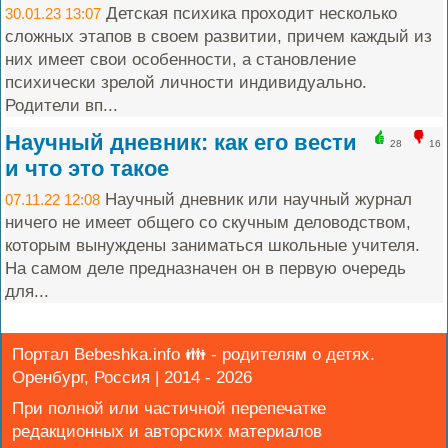
Детская психика проходит несколько
30.01.23 13:07
сложных этапов в своем развитии, причем каждый из
них имеет свои особенности, а становление
психически зрелой личности индивидуально.
Родители вп...
Научный дневник: как его вести
28
16
и что это такое
Научный дневник или научный журнал
07.11.22 12:08
ничего не имеет общего со скучным деловодством,
которым вынуждены заниматься школьные учителя.
На самом деле предназначен он в первую очередь
для...
Портал Bebeshka.info 👪 - родителям о детях.
Оренбург, Россия | 2014 - 2026
При полной или частичной перепечатке
редакционных и авторских материалов