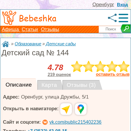
Оренбург
Вход
Bebeshka
Афиша
Статьи
Отзывы
»
Образование
»
Детские сады
Детский сад № 144
4.78
оставить отзыв
219 оценок
Описание
Карта
Отзывы (3)
Адрес:
Оренбург
,
улица Дружбы, 5/1
Открыть в навигаторе:
Сайт и соцсети:
vk.com/public215402236