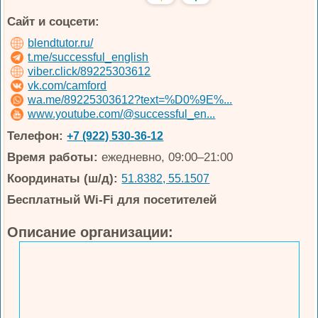
Сайт и соцсети:
blendtutor.ru/
t.me/successful_english
viber.click/89225303612
vk.com/camford
wa.me/89225303612?text=%D0%9E%...
www.youtube.com/@successful_en...
Телефон:
+7 (922) 530-36-12
Время работы:
ежедневно, 09:00–21:00
Координаты (ш/д):
51.8382, 55.1507
Бесплатный Wi-Fi для посетителей
Описание организации: