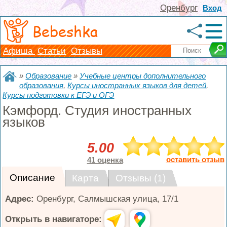
Оренбург
Вход
Bebeshka
Афиша
Статьи
Отзывы
»
Образование
»
Учебные центры дополнительного
образования
,
Курсы иностранных языков для детей
,
Курсы подготовки к ЕГЭ и ОГЭ
Кэмфорд. Студия иностранных
языков
5.00
оставить отзыв
41 оценка
Описание
Карта
Отзывы (1)
Адрес:
Оренбург
,
Салмышская улица, 17/1
Открыть в навигаторе: