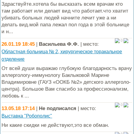
Здраствуйте.хотела бы высказать всем врачам кто
там работает или делает вид что работает.что хватит
убивать больных людей начните лечит уже а ни
делать вид.мой папа лежал пол года в этой больнице
и н...
0
26.01.19 18:45
|
Васильева Ф.Ф.
| место:
Областная больница № 2, хирургическое торакальное
отделение
От всей души выражаю глубокую благодарность врачу
аллергологу-иммунологу Баклыковой Марине
Владимировне (ГАУЗ «ООКБ №2» детского аллерголо-
центра). Большое Вам спасибо за профессионализм,
любовь к ...
0
13.05.18 17:14
|
Не подписался
| место:
Выставка "Робополис"
Ни какие скидки не действуют,это все обман.