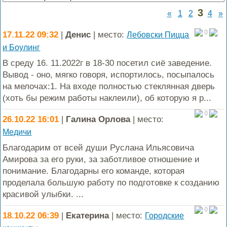
3
«
1
2
4
»
0
17.11.22 09:32
|
Денис
| место:
Лебовски Пицца
и Боулинг
В среду 16. 11.2022г в 18-30 посетил сиё заведение.
Вывод - оно, мягко говоря, испортилось, посыпалось
на мелочах:1. На входе полностью стеклянная дверь
(хоть бы режим работы наклеили), об которую я р...
0
26.10.22 16:01
|
Галина Орлова
| место:
Медичи
Благодарим от всей души Руслана Ильясовича
Амирова за его руки, за заботливое отношение и
понимание. Благодарны его команде, которая
проделала большую работу по подготовке к созданию
красивой улыбки. ...
0
18.10.22 06:39
|
Екатерина
| место:
Городские