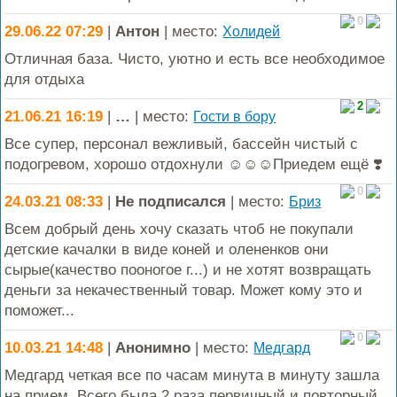
0
29.06.22 07:29
|
Антон
| место:
Холидей
Отличная база. Чисто, уютно и есть все необходимое
для отдыха
2
21.06.21 16:19
|
…
| место:
Гости в бору
Все супер, персонал вежливый, бассейн чистый с
подогревом, хорошо отдохнули ☺️☺️☺️Приедем ещё ❣️
0
24.03.21 08:33
|
Не подписался
| место:
Бриз
Всем добрый день хочу сказать чтоб не покупали
детские качалки в виде коней и олененков они
сырые(качество пооногое г...) и не хотят возвращать
деньги за некачественный товар. Может кому это и
поможет...
0
10.03.21 14:48
|
Анонимно
| место:
Медгард
Медгард четкая все по часам минута в минуту зашла
на прием. Всего была 2 раза первичный и повторный