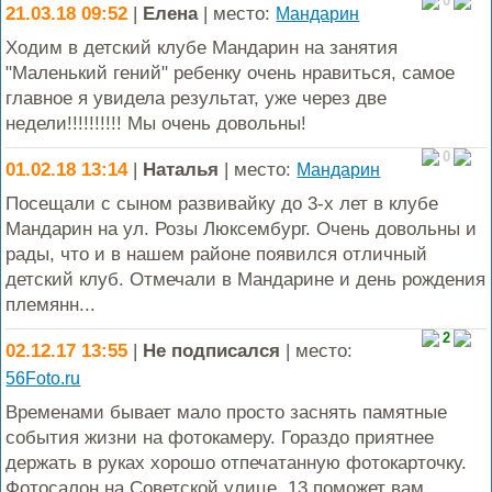
0
21.03.18 09:52
|
Елена
| место:
Мандарин
Ходим в детский клубе Мандарин на занятия
"Маленький гений" ребенку очень нравиться, самое
главное я увидела результат, уже через две
недели!!!!!!!!!! Мы очень довольны!
0
01.02.18 13:14
|
Наталья
| место:
Мандарин
Посещали с сыном развивайку до 3-х лет в клубе
Мандарин на ул. Розы Люксембург. Очень довольны и
рады, что и в нашем районе появился отличный
детский клуб. Отмечали в Мандарине и день рождения
племянн...
2
02.12.17 13:55
|
Не подписался
| место:
56Foto.ru
Временами бывает мало просто заснять памятные
события жизни на фотокамеру. Гораздо приятнее
держать в руках хорошо отпечатанную фотокарточку.
Фотосалон на Советской улице, 13 поможет вам