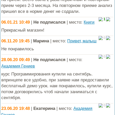
прием через 2-3 месяца. На повторном приеме анализ
пришел все в норме денег не содрали.
1
06.01.21 10:49
|
Не подписался
| место:
Книги
Прекрасный магазин!
0
06.11.20 19:45
|
Марина
| место:
Привет, малыш
Не понравилось
0
28.06.20 09:49
|
Не подписался
| место:
Академия Гениев
курс Программирования купили на сентябрь.
впринцепе все удобно, при заявке нам предоставили
бесплатный демо урок. нам понравилось, купили курс,
потом договорились чтоб начали заниматься с
сентября.
0
23.06.20 19:48
|
Екатерина
| место:
Академия
Гениев