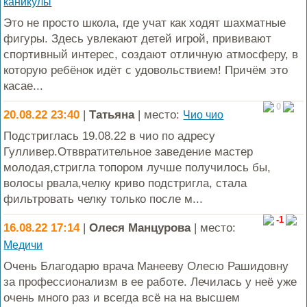
каникулы
Это не просто школа, где учат как ходят шахматные
фигуры. Здесь увлекают детей игрой, прививают
спортивный интерес, создают отличную атмосферу, в
которую ребёнок идëт с удовольствием! Причём это
касае...
0
20.08.22 23:40
|
Татьяна
| место:
Чио чио
Подстриглась 19.08.22 в чио по адресу
Гулливер.Отввратительное заведение мастер
молодая,стригла топором лучше получилось бы,
волосы рвала,челку криво подстригла, стала
фильтровать челку только после м...
-1
16.08.22 17:14
|
Олеся Манцурова
| место:
Медичи
Очень Благодарю врача Манееву Олесю Рашидовну
за профессионализм в ее работе. Лечилась у неё уже
очень много раз и всегда всё на на высшем