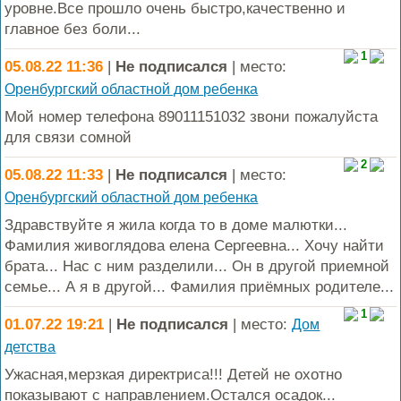
уровне.Все прошло очень быстро,качественно и
главное без боли...
1
05.08.22 11:36
|
Не подписался
| место:
Оренбургский областной дом ребенка
Мой номер телефона 89011151032 звони пожалуйста
для связи сомной
2
05.08.22 11:33
|
Не подписался
| место:
Оренбургский областной дом ребенка
Здравствуйте я жила когда то в доме малютки...
Фамилия живоглядова елена Сергеевна... Хочу найти
брата... Нас с ним разделили... Он в другой приемной
семье... А я в другой... Фамилия приёмных родителе...
1
01.07.22 19:21
|
Не подписался
| место:
Дом
детства
Ужасная,мерзкая директриса!!! Детей не охотно
показывают с направлением.Остался осадок...