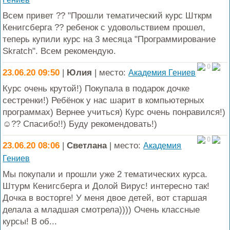
Всем привет ?? "Прошли тематический курс Шткрм
Кенигсберга ?? ребенок с удовольствием прошел,
теперь купили курс на 3 месяца "Программирование
Skratch". Всем рекомендую.
0
23.06.20 09:50
|
Юлия
| место:
Академия Гениев
Курс очень крутой!) Покупала в подарок дочке
сестренки!) Ребёнок у нас шарит в компьютерных
программах) Вернее учиться) Курс очень понравился!)
☺️?? Спасибо!!) Буду рекомендовать!)
0
23.06.20 08:06
|
Светлана
| место:
Академия
Гениев
Мы покупали и прошли уже 2 тематических курса.
Штурм Кенигсберга и Долой Вирус! интересно так!
Дочка в восторге! У меня двое детей, вот старшая
делала а младшая смотрела)))) Очень классные
курсы! В об...