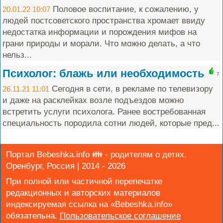
Половое воспитание, к сожалению, у
20.01.22 10:07
людей постсоветского пространства хромает ввиду
недостатка информации и порождения мифов на
грани природы и морали. Что можно делать, а что
нельз...
Психолог: блажь или необходимость
7
Сегодня в сети, в рекламе по телевизору
26.11.21 11:01
и даже на расклейках возле подъездов можно
встретить услуги психолога. Ранее востребованная
специальность породила сотни людей, которые пред...
Портал Bebeshka.info 👪 - родителям о детях.
Оренбург, Россия | 2014 - 2026
При полной или частичной перепечатке
редакционных и авторских материалов
индексируемая ссылка на «Bebeshka.info»
обязательна.