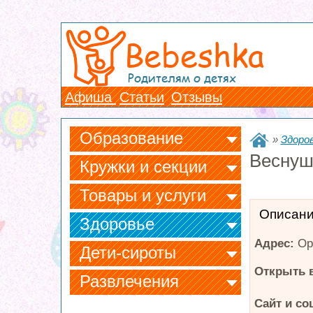
Bebeshka
Родителям о детях
Афиша
Статьи
Отзывы
Образование
»
Здоро
Веснуш
Кружки и секции
Товары и услуги
Описан
Здоровье
Адрес:
Ор
Дети-сироты
Открыть в
Развлечения
Сайт и со