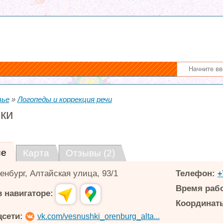
вье
»
Логопеды и коррекция речи
ки
ие
Карта
Отзывы (2)
енбург
,
Алтайская улица, 93/1
Телефон:
+
Время раб
 навигаторе:
Координаты
цсети:
vk.com/vesnushki_orenburg_alta...