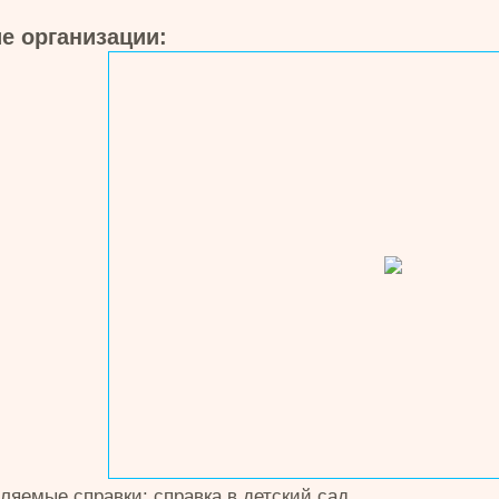
е организации:
ляемые справки: справка в детский сад