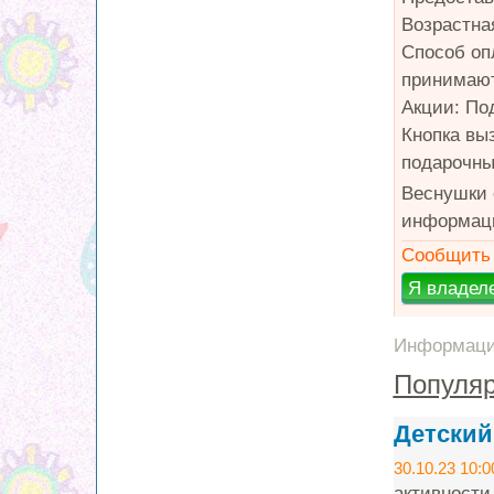
Возрастная
Способ оп
принимают
Акции: По
Кнопка вы
подарочны
Веснушки 
информацию
Сообщить 
Информация
Популяр
Детский
30.10.23 10:0
активности