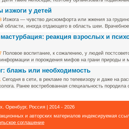
 изжоги у детей
Изжога — чувство дискомфорта или жжения за грудино
8
й области, иногда отдающего в область шеи. Врачебное 
 мастурбация: реакция взрослых и псих
Половое воспитание, к сожалению, у людей постсоветс
7
 информации и порождения мифов на грани природы и мор
г: блажь или необходимость
Сегодня в сети, в рекламе по телевизору и даже на ра
1
холога. Ранее востребованная специальность породила с
. Оренбург, Россия | 2014 - 2026
дакционных и авторских материалов индексируемая ссы