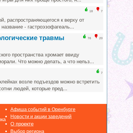
18
7
й, распространяющегося к верху от
название - гастроэзофагеаль...
ологические травмы
76
20
кого пространства хромает ввиду
али. Что можно делать, а что нельз...
7
склейках возле подъездов можно встретить
отни людей, которые пред...
Афиша событий в Оренбурге
Новости и акции заведений
лка
Выбор региона