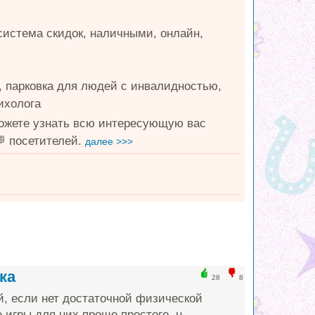
система скидок, наличными, онлайн,
, парковка для людей с инвалидностью,
ихолога
можете узнать всю интересующую вас
 посетителей.
далее >>>
ка
28
8
й, если нет достаточной физической
игры для них проще простого, н...