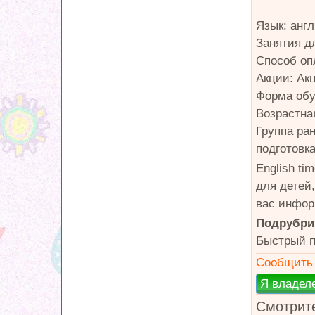
Язык: анг
Занятия д
Способ оп
Акции: Ак
Форма обу
Возрастная
Группа ран
подготовка
English t
для детей
вас информ
Подрубри
Быстрый п
Сообщить 
Смотрите