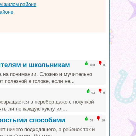
м жилом районе
районе
ителям и школьникам
100
8
а на понимании. Сложно и мучительно
т полезной в голове, если не...
93
6
ревращается в перебор даже с покупкой
ть ли не каждую куклу ил...
простыми способами
59
10
ет ничего подходящего, а ребенок так и