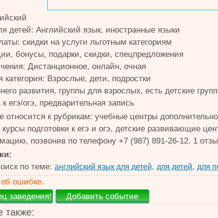
лийский
ля детей: Английский язык, иностранные языки
латы: скидки на услуги льготным категориям
ции, бонусы, подарки, скидки, спецпредложения
чения: Дистанционное, онлайн, очная
 категория: Взрослые, дети, подростки
него развития, группы для взрослых, есть детские груп
 к егэ/огэ, предварительная запись
ime относится к рубрикам: учебные центры дополнительн
, курсы подготовки к егэ и огэ, детские развивающие ц
ацию, позвонив по телефону +7 (987) 891-26-12. 1 отзы
ки:
оиск по теме:
,
,
английский язык для детей
для детей
для п
об ошибке.
 также: