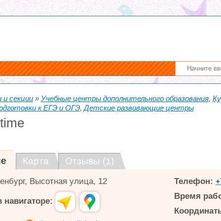
 и секции
»
Учебные центры дополнительного образования
,
Ку
одготовки к ЕГЭ и ОГЭ
,
Детские развивающие центры
 time
ие
Карта
Отзывы (1)
енбург
,
Высотная улица, 12
Телефон:
+
Время раб
 навигаторе:
Координаты