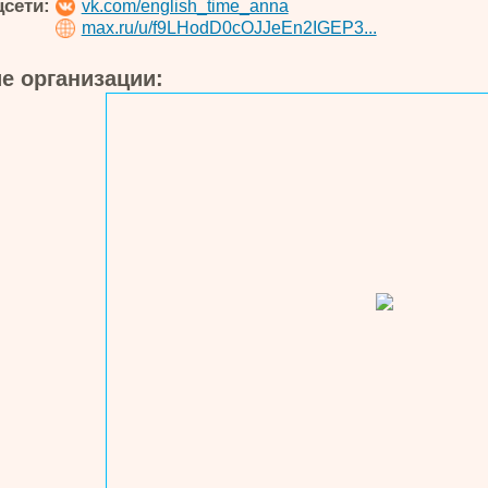
цсети:
vk.com/english_time_anna
max.ru/u/f9LHodD0cOJJeEn2IGEP3...
е организации: