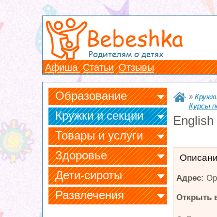
Bebeshka
Родителям о детях
Афиша
Статьи
Отзывы
Образование
»
Кружки
Курсы п
Кружки и секции
English
Товары и услуги
Здоровье
Описан
Дети-сироты
Адрес:
Ор
Развлечения
Открыть в