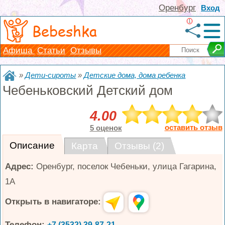
Оренбург
Вход
1
Bebeshka
Афиша
Статьи
Отзывы
»
Дети-сироты
»
Детские дома, дома ребенка
Чебеньковский Детский дом
4.00
оставить отзыв
5 оценок
Описание
Карта
Отзывы (2)
Адрес:
Оренбург
,
поселок Чебеньки, улица Гагарина,
1А
Открыть в навигаторе:
Телефон:
+7 (3532) 39-87-21