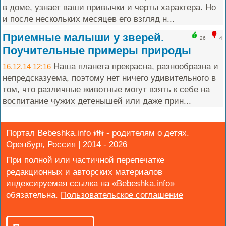
в доме, узнает ваши привычки и черты характера. Но
и после нескольких месяцев его взгляд н...
Приемные малыши у зверей.
26
4
Поучительные примеры природы
Наша планета прекрасна, разнообразна и
16.12.14 12:16
непредсказуема, поэтому нет ничего удивительного в
том, что различные животные могут взять к себе на
воспитание чужих детенышей или даже прин...
Портал Bebeshka.info 👪 - родителям о детях.
Оренбург, Россия | 2014 - 2026
При полной или частичной перепечатке
редакционных и авторских материалов
индексируемая ссылка на «Bebeshka.info»
обязательна.