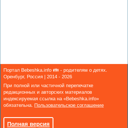
Портал Bebeshka.info 👪 - родителям о детях.
Оренбург, Россия | 2014 - 2026
При полной или частичной перепечатке
редакционных и авторских материалов
индексируемая ссылка на «Bebeshka.info»
обязательна.
Полная версия