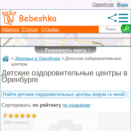
Оренбург
Вход
Bebeshka
Афиша
Статьи
Отзывы
↓
↓
Развернуть карту
»
Здоровье в Оренбурге
»
Детские оздоровительные
центры
Детские оздоровительные центры в
Оренбурге
Найти детские оздоровительные центры рядом со мной
Сортировать
по рейтингу
по названию
5
(862 оценки)