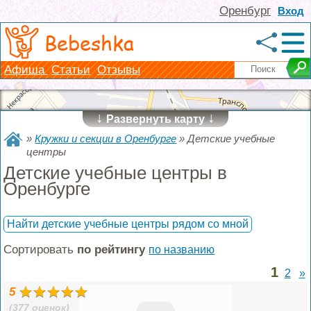
Оренбург
Вход
Bebeshka
Афиша
Статьи
Отзывы
↓
↓
Развернуть карту
»
Кружки и секции в Оренбурге
»
Детские учебные
центры
Детские учебные центры в
Оренбурге
Найти детские учебные центры рядом со мной
Сортировать
по рейтингу
по названию
1
2
»
5
(377 оценок)