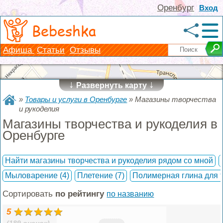
Оренбург
Вход
Bebeshka
Афиша
Статьи
Отзывы
↓
↓
Развернуть карту
»
Товары и услуги в Оренбурге
»
Магазины творчества
и рукоделия
Магазины творчества и рукоделия в
Оренбурге
Найти магазины творчества и рукоделия рядом со мной
Мыловарение
(4)
Плетение
(7)
Полимерная глина для 
Сортировать
по рейтингу
по названию
5