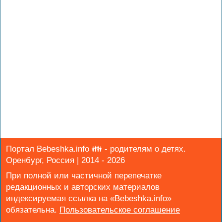
Портал Bebeshka.info 👪 - родителям о детях.
Оренбург, Россия | 2014 - 2026
При полной или частичной перепечатке
редакционных и авторских материалов
индексируемая ссылка на «Bebeshka.info»
обязательна.