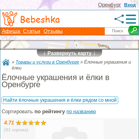
Оренбург
Вход
Bebeshka
Афиша
Статьи
Отзывы
↓
↓
Развернуть карту
»
Товары и услуги в Оренбурге
»
Ёлочные украшения и
ёлки
Ёлочные украшения и ёлки в
Оренбурге
Найти ёлочные украшения и ёлки рядом со мной
Сортировать
по рейтингу
по названию
4.71
(51 оценка)