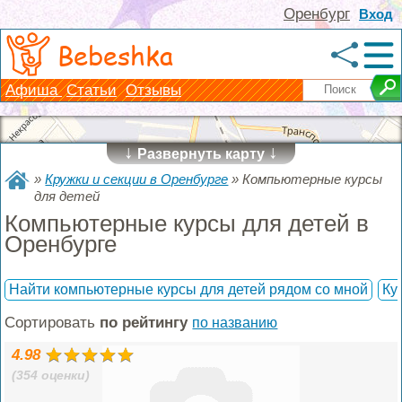
Оренбург
Вход
Bebeshka
Афиша
Статьи
Отзывы
↓
↓
Развернуть карту
»
Кружки и секции в Оренбурге
»
Компьютерные курсы
для детей
Компьютерные курсы для детей в
Оренбурге
Найти компьютерные курсы для детей рядом со мной
Ку
Сортировать
по рейтингу
по названию
4.98
(354 оценки)