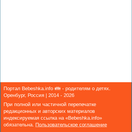
Портал Bebeshka.info 👪 - родителям о детях.
Оренбург, Россия | 2014 - 2026
При полной или частичной перепечатке
редакционных и авторских материалов
индексируемая ссылка на «Bebeshka.info»
обязательна.