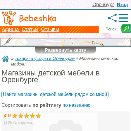
Оренбург
Вход
Bebeshka
Афиша
Статьи
Отзывы
↓
↓
Развернуть карту
»
Товары и услуги в Оренбурге
»
Магазины детской
мебели
Магазины детской мебели в
Оренбурге
Найти магазины детской мебели рядом со мной
Сортировать
по рейтингу
по названию
4.9
(10871 оценка)