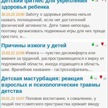
Детский фитнес для укрепления
28
8
здоровья ребенка
Заботу о здоровье ребенка нельзя
30.10.23 10:00
назвать полноценной, если нет достаточной
физической активности. Дети такие непоседы,
поэтому организовать подвижные игры для них проще
простого, н...
Причины изжоги у детей
18
7
Изжога — чувство дискомфорта или
15.03.22 10:08
жжения за грудиной, распространяющегося к верху от
подложечной области, иногда отдающего в область
шеи. Врачебное название - гастроэзофагеаль...
Детская мастурбация: реакция
76
20
взрослых и психологические травмы
детства
Половое воспитание, к сожалению, у
20.01.22 10:07
людей постсоветского пространства хромает ввиду