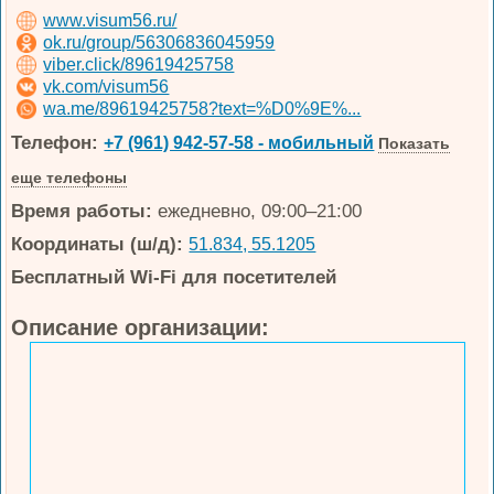
www.visum56.ru/
ok.ru/group/56306836045959
viber.click/89619425758
vk.com/visum56
wa.me/89619425758?text=%D0%9E%...
Телефон:
+7 (961) 942-57-58 - мобильный
Показать
еще телефоны
Время работы:
ежедневно, 09:00–21:00
Координаты (ш/д):
51.834, 55.1205
Бесплатный Wi-Fi для посетителей
Описание организации: