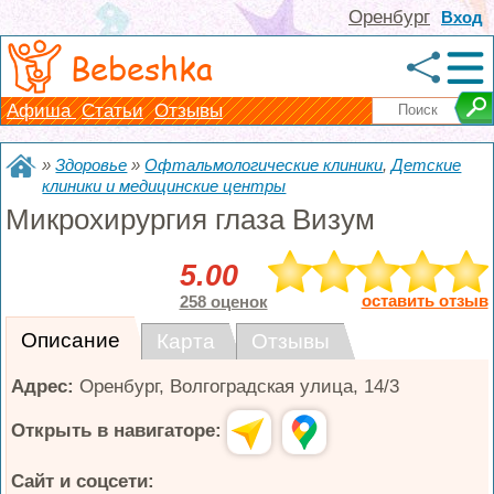
Оренбург
Вход
Bebeshka
Афиша
Статьи
Отзывы
»
Здоровье
»
Офтальмологические клиники
,
Детские
клиники и медицинские центры
Микрохирургия глаза Визум
5.00
оставить отзыв
258 оценок
Описание
Карта
Отзывы
Адрес:
Оренбург
,
Волгоградская улица, 14/3
Открыть в навигаторе:
Сайт и соцсети: