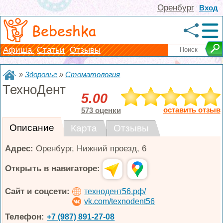
Оренбург
Вход
Bebeshka
Афиша
Статьи
Отзывы
»
Здоровье
»
Стоматология
ТехноДент
5.00
оставить отзыв
573 оценки
Описание
Карта
Отзывы
Адрес:
Оренбург
,
Нижний проезд, 6
Открыть в навигаторе:
Сайт и соцсети:
технодент56.рф/
vk.com/texnodent56
Телефон:
+7 (987) 891-27-08